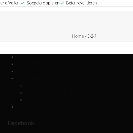
ar afvallen
Soepelere spieren
Beter revalideren
Home
»
3-2-1
Home
Personal Training
Small Group Training
Group Training
Fit in drie Maanden
De Expeditie Kilimanjaro 2019
ChiRunning
0653512257
Facebook