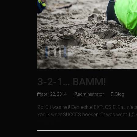
3-2-1… BAMM!
april 22, 2014
administrator
Blog
Zo! Dit was het! Een echte EXPLOSIE! En… nie
kon ik weer SUCCES boeken! Er was weer 1,5 kil
Read more