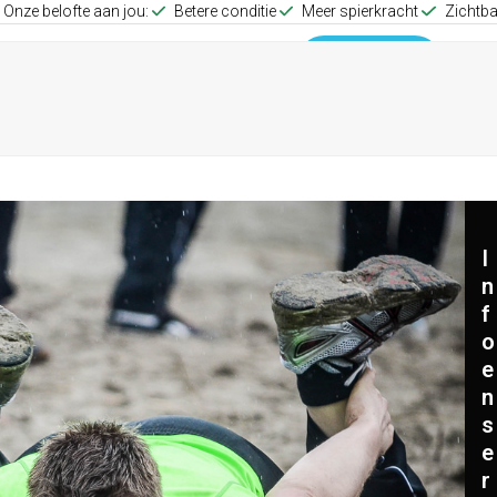
Onze belofte aan jou:
Betere conditie
Meer spierkracht
Zichtba
up Training
Group Training
0653512257
I
n
f
o
e
n
s
e
r