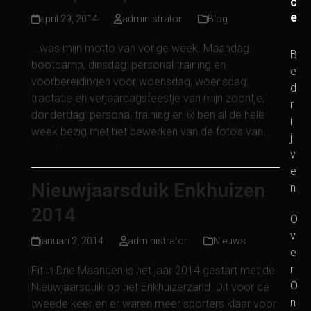
c
e
april 29, 2014
administrator
Blog
...was mijn motto van vorige week. Maandag:
B
bootcamp, dinsdag: personal training en
e
voorbereidingen voor woensdag, woensdag:
d
tractatie en verjaardagsfeestje van mijn zoontje,
r
donderdag: personal training en ik ben al de hele
i
week bezig met het bewerken van de foto’s van…
j
Read more
v
e
Nieuwjaarsduik Enkhuizen
n
2014
O
v
januari 2, 2014
administrator
Nieuws
e
r
Fit in Drie Maanden is het jaar 2014 gestart met de
O
Nieuwjaarsduik op het Enkhuizerzand. Dit voor de
n
tweede keer en er waren meer sporters klaar voor