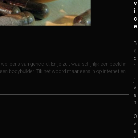
v
i
c
e
B
e
d
el eens van gehoord. En je zult waarschijnlijk een beeld in
r
een bodybuilder. Tik het woord maar eens in op internet en
i
j
v
e
n
O
v
e