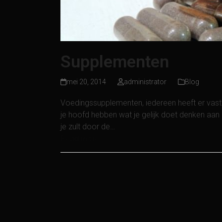
Supplementen
mei 20, 2014
administrator
Blog
Voedingssupplementen, iedereen heeft er vast w
je hoofd hebben wat je gelijk doet denken aan 
je zult door de…
Read more