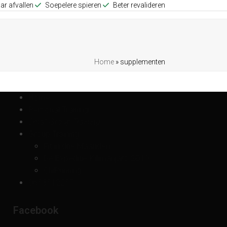
ar afvallen
Soepelere spieren
Beter revalideren
Home
»
supplementen
Home
Personal Training
Small Group Training
Group Training
Fit in drie Maanden
De Expeditie Kilimanjaro 2019
ChiRunning
0653512257
Facebook